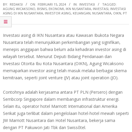
BY:
REDAKSI
ON:
FEBRUARI 15, 2024
IN:
INVESTASI
TAGGED:
AGUNG WICAKSONO
,
BISNIS
,
EKONOMI
,
IKN NUSANTARA
,
INVESTASI
,
INVESTASI
ASING DI IKN NUSANTARA
,
INVESTOR ASING
,
KEUANGAN
,
NUSANTARA
,
OIKN
,
PT
PLN
Investasi asing di IKN Nusantara atau Kawasan Ibukota Negara
Nusantara telah menunjukkan perkembangan yang signifikan,
menepis anggapan bahwa belum ada kehadiran investor asing di
wilayah tersebut. Menurut Deputi Bidang Pendanaan dan
Investasi Otorita Ibu Kota Nusantara (OIKN), Agung Wicaksono
memaparkan investor asing telah masuk melalui berbagai skema
kemitraan, seperti joint venture (JV) atau joint operation (JO).
Contohnya adalah kerjasama antara PT PLN (Persero) dengan
Sembcorp Singapore dalam membangun infrastruktur energi.
Selain itu, operator hotel Marriott International dari Amerika
Serikat juga terlibat dalam pengelolaan hotel-hotel mewah seperti
JW Marriott Nusantara dan Hotel Nusantara, bekerja sama
dengan PT Pakuwon Jati Tbk dan Swissôtel.