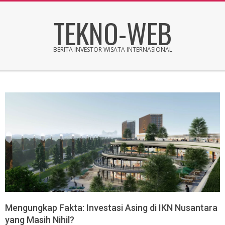
Skip
TEKNO-WEB
to
content
BERITA INVESTOR WISATA INTERNASIONAL
Secondary
Navigation
Menu
Mengungkap Fakta: Investasi Asing di IKN Nusantara
yang Masih Nihil?