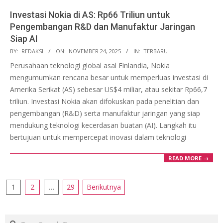
Investasi Nokia di AS: Rp66 Triliun untuk
Pengembangan R&D dan Manufaktur Jaringan
Siap AI
2025-
BY:
REDAKSI
ON:
NOVEMBER 24, 2025
IN:
TERBARU
11-
Perusahaan teknologi global asal Finlandia, Nokia
24
mengumumkan rencana besar untuk memperluas investasi di
Amerika Serikat (AS) sebesar US$4 miliar, atau sekitar Rp66,7
triliun. Investasi Nokia akan difokuskan pada penelitian dan
pengembangan (R&D) serta manufaktur jaringan yang siap
mendukung teknologi kecerdasan buatan (AI). Langkah itu
bertujuan untuk mempercepat inovasi dalam teknologi
READ MORE →
Paginasi
1
2
…
29
Berikutnya
pos
Search