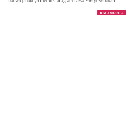
bahwa pihaknya memiliki program Desa Energi Berdikari
READ MORE →