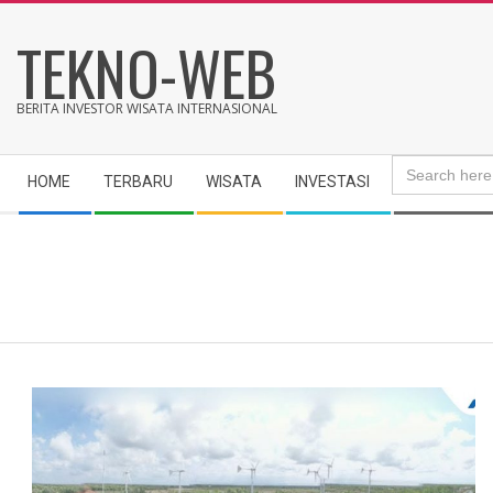
Skip
TEKNO-WEB
to
content
BERITA INVESTOR WISATA INTERNASIONAL
Search
Secondary
for:
HOME
TERBARU
WISATA
INVESTASI
Navigation
Menu