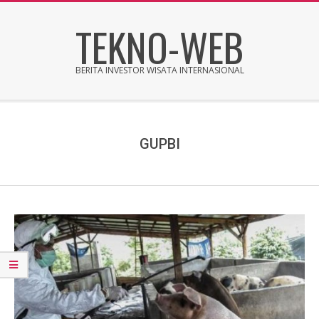
Skip
TEKNO-WEB
to
content
BERITA INVESTOR WISATA INTERNASIONAL
Secondary
Navigation
Menu
GUPBI