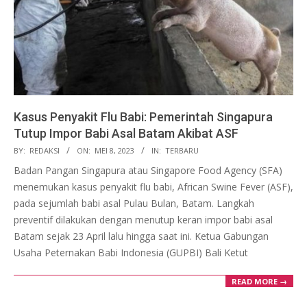
Kasus Penyakit Flu Babi: Pemerintah Singapura
Tutup Impor Babi Asal Batam Akibat ASF
2023-
BY:
REDAKSI
ON:
MEI 8, 2023
IN:
TERBARU
05-
Badan Pangan Singapura atau Singapore Food Agency (SFA)
08
menemukan kasus penyakit flu babi, African Swine Fever (ASF),
pada sejumlah babi asal Pulau Bulan, Batam. Langkah
preventif dilakukan dengan menutup keran impor babi asal
Batam sejak 23 April lalu hingga saat ini. Ketua Gabungan
Usaha Peternakan Babi Indonesia (GUPBI) Bali Ketut
READ MORE →