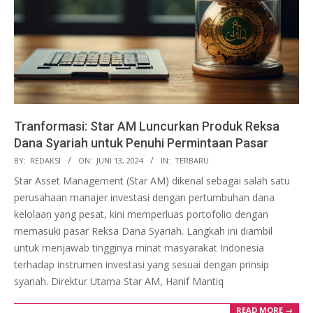
Tranformasi: Star AM Luncurkan Produk Reksa
Dana Syariah untuk Penuhi Permintaan Pasar
2024-
BY:
REDAKSI
ON:
JUNI 13, 2024
IN:
TERBARU
06-
Star Asset Management (Star AM) dikenal sebagai salah satu
13
perusahaan manajer investasi dengan pertumbuhan dana
kelolaan yang pesat, kini memperluas portofolio dengan
memasuki pasar Reksa Dana Syariah. Langkah ini diambil
untuk menjawab tingginya minat masyarakat Indonesia
terhadap instrumen investasi yang sesuai dengan prinsip
syariah. Direktur Utama Star AM, Hanif Mantiq
READ MORE →