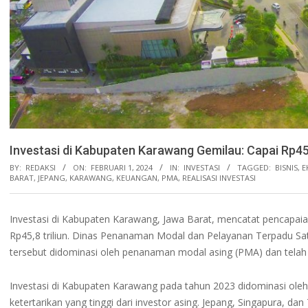
Investasi di Kabupaten Karawang Gemilau: Capai Rp45
BY:
REDAKSI
ON:
FEBRUARI 1, 2024
IN:
INVESTASI
TAGGED:
BISNIS
,
E
BARAT
,
JEPANG
,
KARAWANG
,
KEUANGAN
,
PMA
,
REALISASI INVESTASI
Investasi di Kabupaten Karawang, Jawa Barat, mencatat pencapaian
Rp45,8 triliun. Dinas Penanaman Modal dan Pelayanan Terpadu
tersebut didominasi oleh penanaman modal asing (PMA) dan telah m
Investasi di Kabupaten Karawang pada tahun 2023 didominasi oleh
ketertarikan yang tinggi dari investor asing. Jepang, Singapura, da