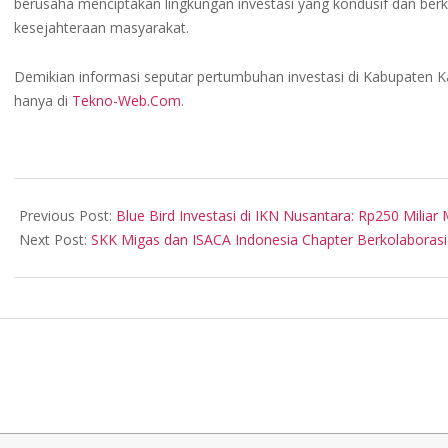
berusaha menciptakan lingkungan investasi yang kondusif dan b
kesejahteraan masyarakat.
Demikian informasi seputar pertumbuhan investasi di Kabupaten Kar
hanya di
Tekno-Web.Com
.
2024-
02-
Previous Post:
Blue Bird Investasi di IKN Nusantara: Rp250 Milia
01
Next Post:
SKK Migas dan ISACA Indonesia Chapter Berkolaborasi