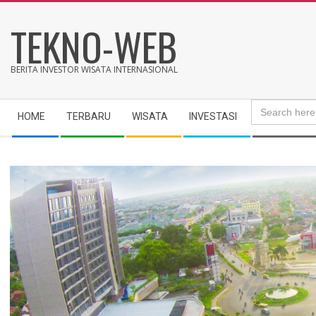
Skip
TEKNO-WEB
to
content
BERITA INVESTOR WISATA INTERNASIONAL
Search
Secondary
for:
HOME
TERBARU
WISATA
INVESTASI
Navigation
Menu