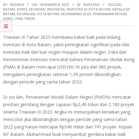
BY:
REDAKSI
ON:
DESEMBER 8, 2023
IN:
INVESTASI
TAGGED:
BATAM
,
BISNIS
,
EKONOMI
,
INDONESIA
,
INVESTASI DI KOTA BATAM
,
KEPALA BP
BATAM
,
KEUANGAN
,
KOTA BATAM
,
MUHAMMAD RUDI
,
PENANAMAN MODAL
ASING
,
PMA
,
PMDN
Triwulan III Tahun 2023 membawa kabar baik pada bidang
investasi di Kota Batam, yakni peningkatan signifikan pada nilai
investasi baik dari luar negeri maupun dalam negeri. Data dari
Kementerian Investasi mencatat bahwa Penanaman Modal Asing
(PMA) di Batam mencapai USD160,16 juta dari 985 proyek,
mengalami peningkatan sebesar 1,99 persen dibandingkan
dengan periode yang sama tahun 2022.
Di sisi lain, Penanaman Modal Dalam Negeri (PMDN) mencatat
prestasi gemilang dengan capaian Rp2,49 triliun dari 2.180 proyek
selama Triwulan III 2023. Angka ini menunjukkan kenaikan yang
mencolok jika dibandingkan dengan periode yang sama tahun
2022 yang hanya mencapai Rp540 miliar dari 741 proyek. Kepala
BP Batam, Muhammad Rudi menyambut gembira kabar baik