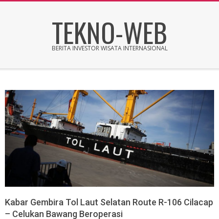
Skip
TEKNO-WEB
to
content
BERITA INVESTOR WISATA INTERNASIONAL
Secondary
Navigation
Menu
Kabar Gembira Tol Laut Selatan Route R-106 Cilacap
– Celukan Bawang Beroperasi