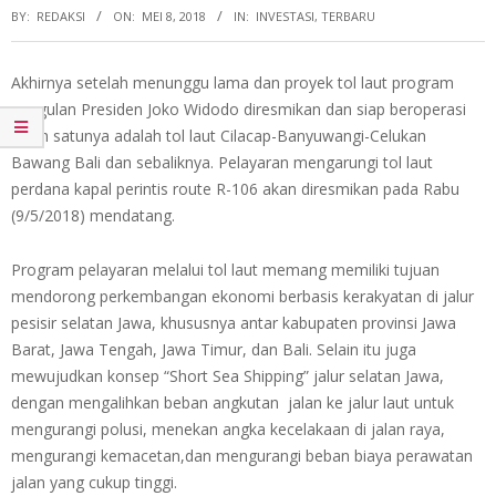
BY:
REDAKSI
ON:
MEI 8, 2018
IN:
INVESTASI
,
TERBARU
Akhirnya setelah menunggu lama dan proyek tol laut program
unggulan Presiden Joko Widodo diresmikan dan siap beroperasi
salah satunya adalah tol laut Cilacap-Banyuwangi-Celukan
Bawang Bali dan sebaliknya. Pelayaran mengarungi tol laut
perdana kapal perintis route R-106 akan diresmikan pada Rabu
(9/5/2018) mendatang.
Program pelayaran melalui tol laut memang memiliki tujuan
mendorong perkembangan ekonomi berbasis kerakyatan di jalur
pesisir selatan Jawa, khususnya antar kabupaten provinsi Jawa
Barat, Jawa Tengah, Jawa Timur, dan Bali. Selain itu juga
mewujudkan konsep “Short Sea Shipping” jalur selatan Jawa,
dengan mengalihkan beban angkutan jalan ke jalur laut untuk
mengurangi polusi, menekan angka kecelakaan di jalan raya,
mengurangi kemacetan,dan mengurangi beban biaya perawatan
jalan yang cukup tinggi.