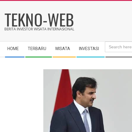
Skip
TEKNO-WEB
to
content
BERITA INVESTOR WISATA INTERNASIONAL
Search
Secondary
for:
HOME
TERBARU
WISATA
INVESTASI
Navigation
Menu