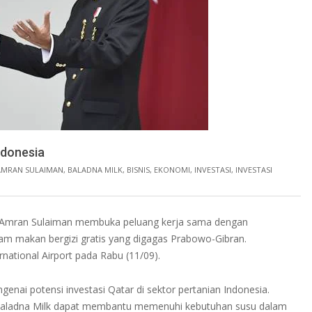
ndonesia
AMRAN SULAIMAN
,
BALADNA MILK
,
BISNIS
,
EKONOMI
,
INVESTASI
,
INVESTASI
ndi Amran Sulaiman membuka peluang kerja sama dengan
am makan bergizi gratis yang digagas Prabowo-Gibran.
national Airport pada Rabu (11/09).
nai potensi investasi Qatar di sektor pertanian Indonesia.
Baladna Milk dapat membantu memenuhi kebutuhan susu dalam