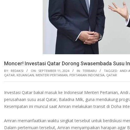
Moncer! Investasi Qatar Dorong Swasembada Susu I
BY:
REDAKSI
ON:
SEPTEMBER 11, 2024
IN:
TERBARU
TAGGED:
ANDI 
QATAR
,
KEUANGAN
,
MENTERI PERTANIAN
,
PERTANIAN INDONESIA
,
QATAR
Investasi Qatar bakal masuk ke Indonesia! Menteri Pertanian, A
perusahaan susu asal Qatar, Baladna Milk, guna mendukung progr
Kesempatan ini muncul saat Amran melakukan transit di Doha Inter
Amran memanfaatkan waktu singkat tersebut untuk berdiskusi menge
Dalam pertemuan tersebut, Amran menyampaikan harapan agar 