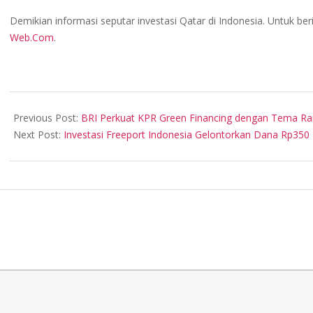
Demikian informasi seputar investasi Qatar di Indonesia. Untuk beri
Web.Com
.
2024-
09-
Previous Post:
BRI Perkuat KPR Green Financing dengan Tema R
11
Next Post:
Investasi Freeport Indonesia Gelontorkan Dana Rp350