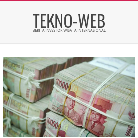
Skip
TEKNO-WEB
to
content
BERITA INVESTOR WISATA INTERNASIONAL
Secondary
Navigation
Menu