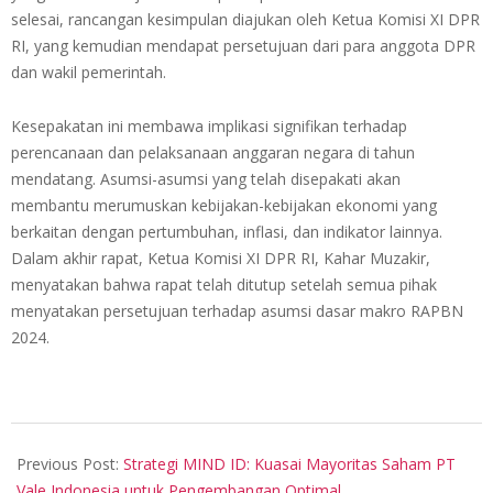
selesai, rancangan kesimpulan diajukan oleh Ketua Komisi XI DPR
RI, yang kemudian mendapat persetujuan dari para anggota DPR
dan wakil pemerintah.
Kesepakatan ini membawa implikasi signifikan terhadap
perencanaan dan pelaksanaan anggaran negara di tahun
mendatang. Asumsi-asumsi yang telah disepakati akan
membantu merumuskan kebijakan-kebijakan ekonomi yang
berkaitan dengan pertumbuhan, inflasi, dan indikator lainnya.
Dalam akhir rapat, Ketua Komisi XI DPR RI, Kahar Muzakir,
menyatakan bahwa rapat telah ditutup setelah semua pihak
menyatakan persetujuan terhadap asumsi dasar makro RAPBN
2024.
2023-
09-
Previous Post:
Strategi MIND ID: Kuasai Mayoritas Saham PT
01
Vale Indonesia untuk Pengembangan Optimal