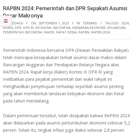
RAPBN 2024: Pemerintah dan DPR Sepakati Asumsi
Dasar Makronya
BY:
REDAKSI
ON:
SEPTEMBER 1, 2023
IN:
TERBARU
TAGGED:
2024
,
BISNIS
,
DPR
,
DPR RI
,
EKONOMI
,
INDONESIA
,
KEBIJAKAN EKONOMI
,
KEUANGAN
,
PEMERINTAH INDONESIA
,
RAKER
,
RAPAT KERJA
,
RAPBN
,
RAPBN 2024
Pemerintah Indonesia bersama DPR (Dewan Perwakilan Rakyat)
telah mencapai kesepakatan terkait asumsi dasar makro dalam
Rancangan Anggaran dan Pendapatan Belanja Negara alias
RAPBN 2024. Rapat kerja (Raker) Komisi XI DPR RI yang
melibatkan para pejabat pemerintah dan wakil rakyat ini
menghasilkan penyetujuan terhadap sejumlah asumsi penting
yang akan membentuk landasan kebijakan ekonomi dan fiskal
pada tahun mendatang.
Dalam pertemuan tersebut, telah disepakati bahwa RAPBN 2024
akan didasarkan pada asumsi pertumbuhan ekonomi sebesar 5,2
persen. Selain itu, tingkat inflasi juga diakui sebesar 2,8 persen.