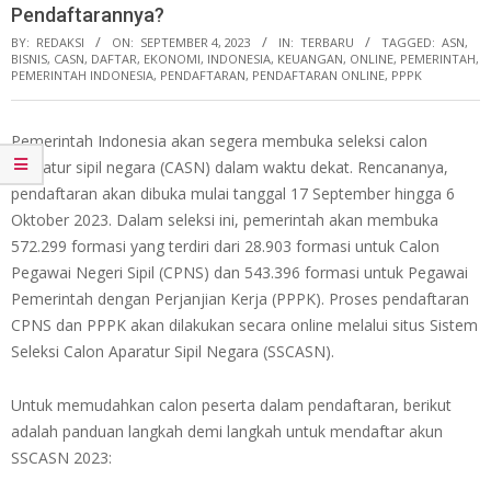
Pendaftarannya?
BY:
REDAKSI
ON:
SEPTEMBER 4, 2023
IN:
TERBARU
TAGGED:
ASN
,
BISNIS
,
CASN
,
DAFTAR
,
EKONOMI
,
INDONESIA
,
KEUANGAN
,
ONLINE
,
PEMERINTAH
,
PEMERINTAH INDONESIA
,
PENDAFTARAN
,
PENDAFTARAN ONLINE
,
PPPK
Pemerintah Indonesia akan segera membuka seleksi calon
aparatur sipil negara (CASN) dalam waktu dekat. Rencananya,
pendaftaran akan dibuka mulai tanggal 17 September hingga 6
Oktober 2023. Dalam seleksi ini, pemerintah akan membuka
572.299 formasi yang terdiri dari 28.903 formasi untuk Calon
Pegawai Negeri Sipil (CPNS) dan 543.396 formasi untuk Pegawai
Pemerintah dengan Perjanjian Kerja (PPPK). Proses pendaftaran
CPNS dan PPPK akan dilakukan secara online melalui situs Sistem
Seleksi Calon Aparatur Sipil Negara (SSCASN).
Untuk memudahkan calon peserta dalam pendaftaran, berikut
adalah panduan langkah demi langkah untuk mendaftar akun
SSCASN 2023: