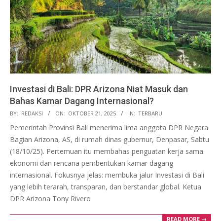
Investasi di Bali: DPR Arizona Niat Masuk dan
Bahas Kamar Dagang Internasional?
2025-
BY:
REDAKSI
ON:
OKTOBER 21, 2025
IN:
TERBARU
10-
Pemerintah Provinsi Bali menerima lima anggota DPR Negara
21
Bagian Arizona, AS, di rumah dinas gubernur, Denpasar, Sabtu
(18/10/25). Pertemuan itu membahas penguatan kerja sama
ekonomi dan rencana pembentukan kamar dagang
internasional. Fokusnya jelas: membuka jalur Investasi di Bali
yang lebih terarah, transparan, dan berstandar global. Ketua
DPR Arizona Tony Rivero
READ MORE →