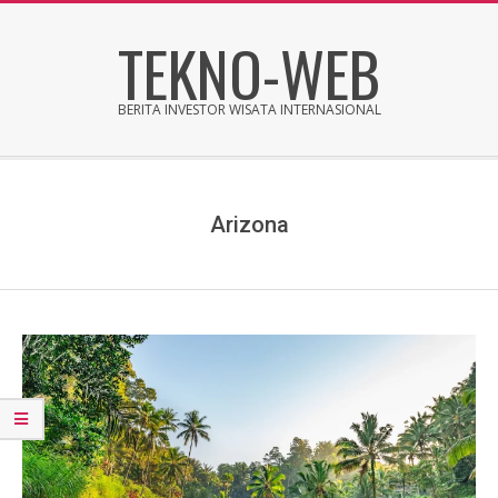
Skip
TEKNO-WEB
to
content
BERITA INVESTOR WISATA INTERNASIONAL
Secondary
Navigation
Menu
Arizona