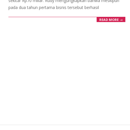
sekitar Rp70 miliar. Rudy mengungkapkan bahwa meskipun
pada dua tahun pertama bisnis tersebut berhasil
READ MORE →