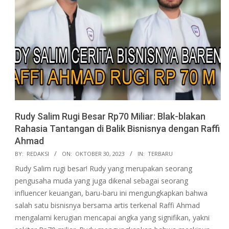
Rudy Salim Rugi Besar Rp70 Miliar: Blak-blakan
Rahasia Tantangan di Balik Bisnisnya dengan Raffi
Ahmad
2023-
BY:
REDAKSI
ON:
OKTOBER 30, 2023
IN:
TERBARU
10-
Rudy Salim rugi besar! Rudy yang merupakan seorang
30
pengusaha muda yang juga dikenal sebagai seorang
influencer keuangan, baru-baru ini mengungkapkan bahwa
salah satu bisnisnya bersama artis terkenal Raffi Ahmad
mengalami kerugian mencapai angka yang signifikan, yakni