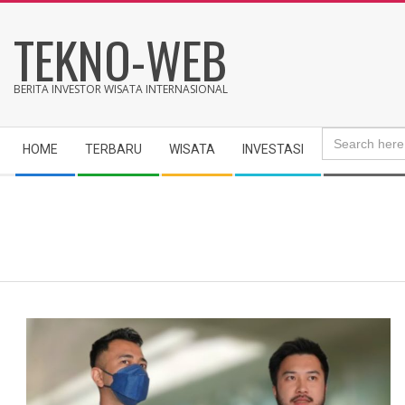
Skip
TEKNO-WEB
to
content
BERITA INVESTOR WISATA INTERNASIONAL
Search
Secondary
for:
HOME
TERBARU
WISATA
INVESTASI
Navigation
Menu