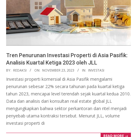
Tren Penurunan Investasi Properti di Asia Pasifik:
Analisis Kuartal Ketiga 2023 oleh JLL
2023-
BY:
REDAKSI
ON:
NOVEMBER 23, 2023
IN:
INVESTASI
11-
Investasi properti komersial di Asia Pasifik mengalami
23
penurunan sebesar 22% secara tahunan pada kuartal ketiga
tahun 2023, mencapai level terendah sejak kuartal kedua 2010.
Data dan analisis dari konsultan real estate global JLL
mengungkapkan bahwa sektor perkantoran dan ritel menjadi
penyebab utama kontraksi tersebut. Menurut JLL, volume
investasi properti di
READ MORE →