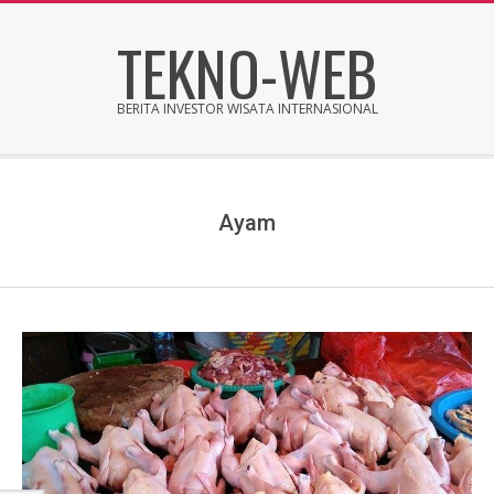
Skip
TEKNO-WEB
to
content
BERITA INVESTOR WISATA INTERNASIONAL
Secondary
Navigation
Menu
Ayam