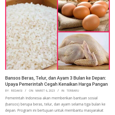
Bansos Beras, Telur, dan Ayam 3 Bulan ke Depan:
Upaya Pemerintah Cegah Kenaikan Harga Pangan
2023-
BY:
REDAKSI
ON:
MARET 6, 2023
IN:
TERBARU
03-
Pemerintah Indonesia akan memberikan bantuan sosial
06
(bansos) berupa beras, telur, dan ayam selama tiga bulan ke
depan. Program ini bertujuan untuk membantu masyarakat