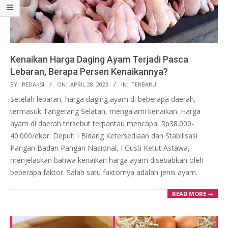
Kenaikan Harga Daging Ayam Terjadi Pasca
Lebaran, Berapa Persen Kenaikannya?
2023-
BY:
REDAKSI
ON:
APRIL 28, 2023
IN:
TERBARU
04-
Setelah lebaran, harga daging ayam di beberapa daerah,
28
termasuk Tangerang Selatan, mengalami kenaikan. Harga
ayam di daerah tersebut terpantau mencapai Rp38.000-
40.000/ekor. Deputi I Bidang Ketersediaan dan Stabilisasi
Pangan Badan Pangan Nasional, I Gusti Ketut Astawa,
menjelaskan bahwa kenaikan harga ayam disebabkan oleh
beberapa faktor. Salah satu faktornya adalah jenis ayam.
READ MORE →