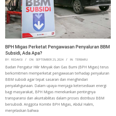
BPH Migas Perketat Pengawasan Penyaluran BBM
Subsidi, Ada Apa?
2024-
BY:
REDAKSI
ON:
SEPTEMBER 25, 2024
IN:
TERBARU
09-
Badan Pengatur Hilir Minyak dan Gas Bumi (BPH Migas) terus
25
berkomitmen memperketat pengawasan terhadap penyaluran
BBM subsidi agar tepat sasaran dan menghindari
penyalahgunaan. Dalam upaya menjaga ketersediaan energi
bagi masyarakat, BPH Migas menekankan pentingnya
transparansi dan akuntabilitas dalam proses distribusi BBM
bersubsidi. Anggota Komite BPH Migas, Abdul Halim,
menjelaskan bahwa