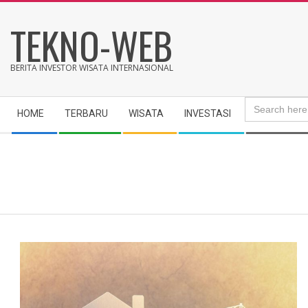
Skip
TEKNO-WEB
to
content
BERITA INVESTOR WISATA INTERNASIONAL
Search
Secondary
for:
HOME
TERBARU
WISATA
INVESTASI
Navigation
Menu