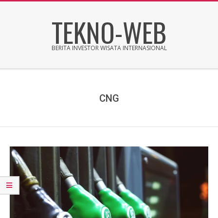
Skip
TEKNO-WEB
to
content
BERITA INVESTOR WISATA INTERNASIONAL
Secondary
Navigation
Menu
CNG