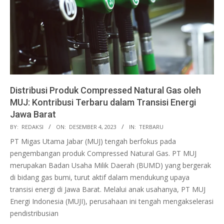
Distribusi Produk Compressed Natural Gas oleh
MUJ: Kontribusi Terbaru dalam Transisi Energi
Jawa Barat
2023-
BY:
REDAKSI
ON:
DESEMBER 4, 2023
IN:
TERBARU
12-
PT Migas Utama Jabar (MUJ) tengah berfokus pada
04
pengembangan produk Compressed Natural Gas. PT MUJ
merupakan Badan Usaha Milik Daerah (BUMD) yang bergerak
di bidang gas bumi, turut aktif dalam mendukung upaya
transisi energi di Jawa Barat. Melalui anak usahanya, PT MUJ
Energi Indonesia (MUJI), perusahaan ini tengah mengakselerasi
pendistribusian