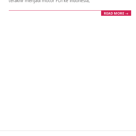
terakhir menjadi motor FDI ke Indonesia,
READ MORE →