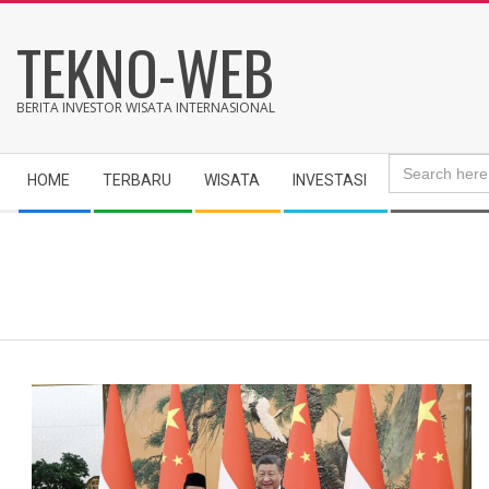
Skip
TEKNO-WEB
to
content
BERITA INVESTOR WISATA INTERNASIONAL
Search
Secondary
for:
HOME
TERBARU
WISATA
INVESTASI
Navigation
Menu