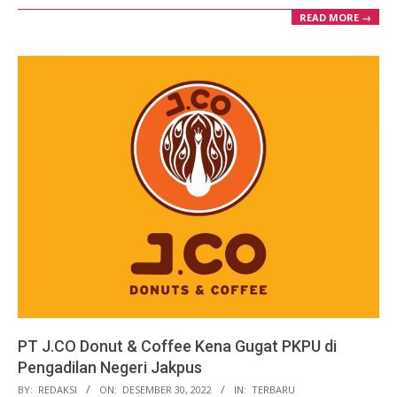
READ MORE →
PT J.CO Donut & Coffee Kena Gugat PKPU di
Pengadilan Negeri Jakpus
2022-
BY:
REDAKSI
ON:
DESEMBER 30, 2022
IN:
TERBARU