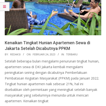
Kenaikan Tingkat Hunian Apartemen Sewa di
Jakarta Setelah Dicabutnya PPKM
2023-
BY:
REDAKSI
ON:
FEBRUARI 24, 2023
IN:
TERBARU
02-
Setelah beberapa bulan mengalami penurunan tingkat hunian,
24
apartemen sewa di DKI Jakarta kembali mengalami
peningkatan seiring dengan dicabutnya Pemberlakuan
Pembatasan Kegiatan Masyarakat (PPKM) pada Januari 2022.
Tingkat hunian apartemen naik sebesar 21%, hal ini
disebabkan oleh permintaan yang meningkat setelah banyak
masyarakat yang sebelumnya menunda untuk mencari
apartemen. Kenaikan tingkat