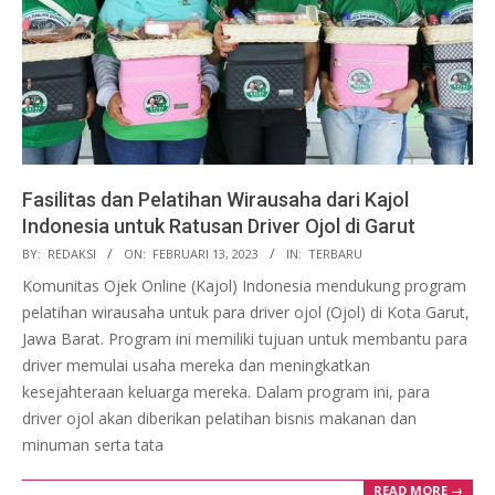
Fasilitas dan Pelatihan Wirausaha dari Kajol
Indonesia untuk Ratusan Driver Ojol di Garut
2023-
BY:
REDAKSI
ON:
FEBRUARI 13, 2023
IN:
TERBARU
02-
Komunitas Ojek Online (Kajol) Indonesia mendukung program
13
pelatihan wirausaha untuk para driver ojol (Ojol) di Kota Garut,
Jawa Barat. Program ini memiliki tujuan untuk membantu para
driver memulai usaha mereka dan meningkatkan
kesejahteraan keluarga mereka. Dalam program ini, para
driver ojol akan diberikan pelatihan bisnis makanan dan
minuman serta tata
READ MORE →