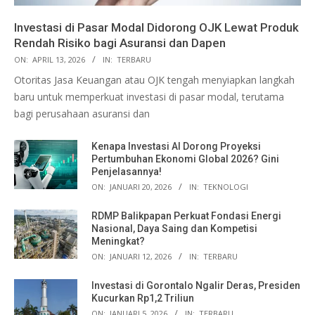
Investasi di Pasar Modal Didorong OJK Lewat Produk
Rendah Risiko bagi Asuransi dan Dapen
ON:
APRIL 13, 2026
IN:
TERBARU
Otoritas Jasa Keuangan atau OJK tengah menyiapkan langkah
baru untuk memperkuat investasi di pasar modal, terutama
bagi perusahaan asuransi dan
Kenapa Investasi AI Dorong Proyeksi
Pertumbuhan Ekonomi Global 2026? Gini
Penjelasannya!
ON:
JANUARI 20, 2026
IN:
TEKNOLOGI
RDMP Balikpapan Perkuat Fondasi Energi
Nasional, Daya Saing dan Kompetisi
Meningkat?
ON:
JANUARI 12, 2026
IN:
TERBARU
Investasi di Gorontalo Ngalir Deras, Presiden
Kucurkan Rp1,2 Triliun
ON:
JANUARI 5, 2026
IN:
TERBARU