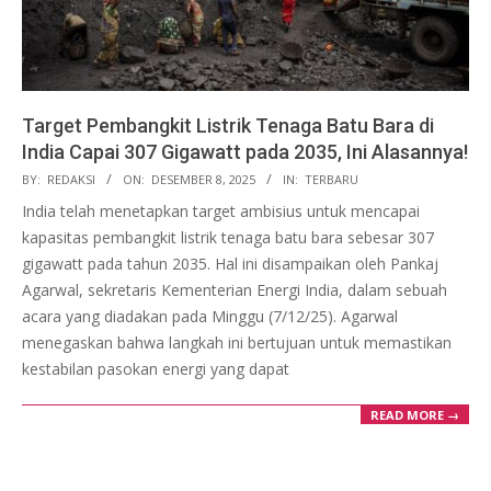
Target Pembangkit Listrik Tenaga Batu Bara di
India Capai 307 Gigawatt pada 2035, Ini Alasannya!
2025-
BY:
REDAKSI
ON:
DESEMBER 8, 2025
IN:
TERBARU
12-
India telah menetapkan target ambisius untuk mencapai
08
kapasitas pembangkit listrik tenaga batu bara sebesar 307
gigawatt pada tahun 2035. Hal ini disampaikan oleh Pankaj
Agarwal, sekretaris Kementerian Energi India, dalam sebuah
acara yang diadakan pada Minggu (7/12/25). Agarwal
menegaskan bahwa langkah ini bertujuan untuk memastikan
kestabilan pasokan energi yang dapat
READ MORE →