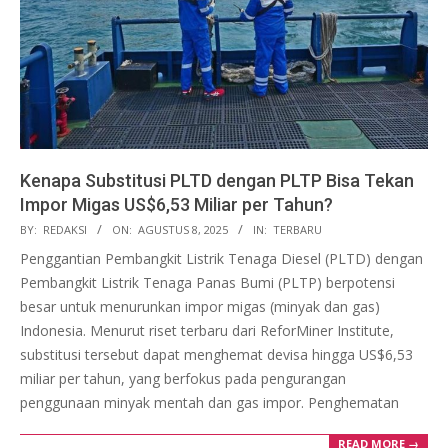
Kenapa Substitusi PLTD dengan PLTP Bisa Tekan
Impor Migas US$6,53 Miliar per Tahun?
2025-
BY:
REDAKSI
ON:
AGUSTUS 8, 2025
IN:
TERBARU
08-
Penggantian Pembangkit Listrik Tenaga Diesel (PLTD) dengan
08
Pembangkit Listrik Tenaga Panas Bumi (PLTP) berpotensi
besar untuk menurunkan impor migas (minyak dan gas)
Indonesia. Menurut riset terbaru dari ReforMiner Institute,
substitusi tersebut dapat menghemat devisa hingga US$6,53
miliar per tahun, yang berfokus pada pengurangan
penggunaan minyak mentah dan gas impor. Penghematan
READ MORE →