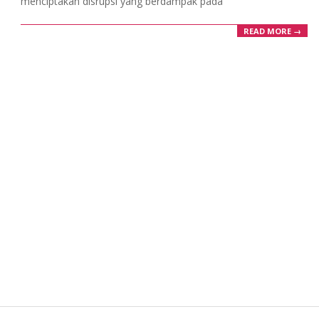
menciptakan disrupsi yang berdampak pada
READ MORE →