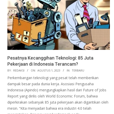
Pesatnya Kecanggihan Teknologi: 85 Juta
Pekerjaan di Indonesia Terancam?
2023-
BY:
REDAKSI
ON:
AGUSTUS 1, 2023
IN:
TERBARU
08-
Perkembangan teknologi yang pesat telah memberikan
01
dampak besar pada dunia kerja. Asosiasi Pengusaha
Indonesia (Apindo) mengungkapkan hasil dari Future of Jobs
Report yang dirilis oleh World Economic Forum, bahwa
diperkirakan sebanyak 85 juta pekerjaan akan digantikan oleh
mesin. “Kita menyadari bahwa era industri 4.0 telah