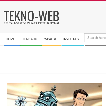
Skip
TEKNO-WEB
to
content
BERITA INVESTOR WISATA INTERNASIONAL
Search
Secondary
for:
HOME
TERBARU
WISATA
INVESTASI
Navigation
Menu