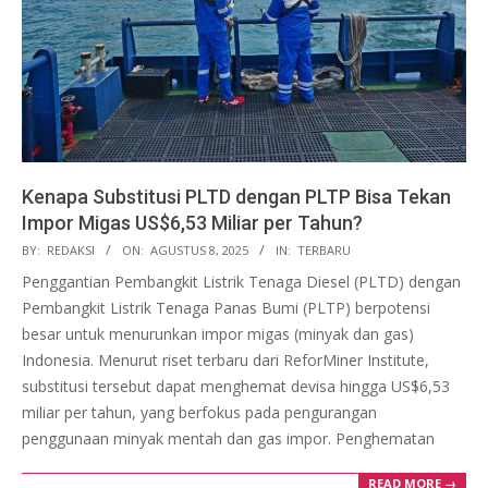
Kenapa Substitusi PLTD dengan PLTP Bisa Tekan
Impor Migas US$6,53 Miliar per Tahun?
2025-
BY:
REDAKSI
ON:
AGUSTUS 8, 2025
IN:
TERBARU
08-
Penggantian Pembangkit Listrik Tenaga Diesel (PLTD) dengan
08
Pembangkit Listrik Tenaga Panas Bumi (PLTP) berpotensi
besar untuk menurunkan impor migas (minyak dan gas)
Indonesia. Menurut riset terbaru dari ReforMiner Institute,
substitusi tersebut dapat menghemat devisa hingga US$6,53
miliar per tahun, yang berfokus pada pengurangan
penggunaan minyak mentah dan gas impor. Penghematan
READ MORE →