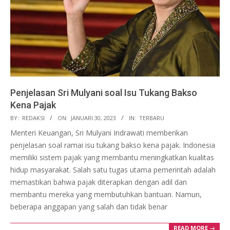
Penjelasan Sri Mulyani soal Isu Tukang Bakso
Kena Pajak
2023-
BY:
REDAKSI
ON:
JANUARI 30, 2023
IN:
TERBARU
01-
Menteri Keuangan, Sri Mulyani Indrawati memberikan
30
penjelasan soal ramai isu tukang bakso kena pajak. Indonesia
memiliki sistem pajak yang membantu meningkatkan kualitas
hidup masyarakat. Salah satu tugas utama pemerintah adalah
memastikan bahwa pajak diterapkan dengan adil dan
membantu mereka yang membutuhkan bantuan. Namun,
beberapa anggapan yang salah dan tidak benar
READ MORE →