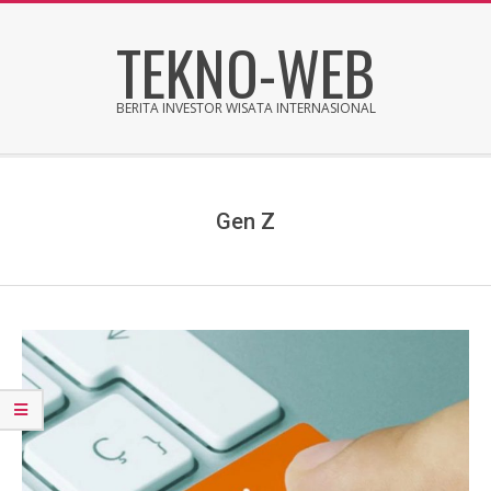
Skip
TEKNO-WEB
to
content
BERITA INVESTOR WISATA INTERNASIONAL
Secondary
Navigation
Menu
Gen Z