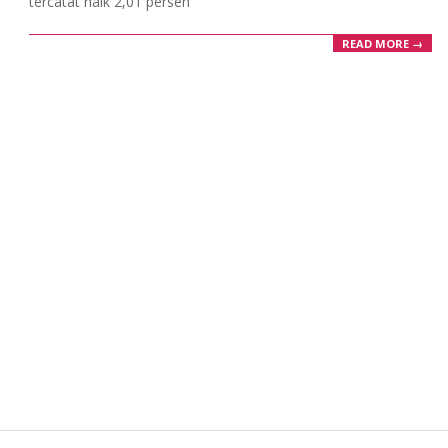
tercatat naik 2,01 persen
READ MORE →