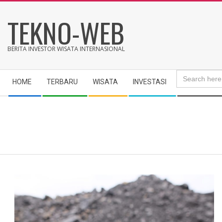
Skip
TEKNO-WEB
to
content
BERITA INVESTOR WISATA INTERNASIONAL
Search
Secondary
for:
HOME
TERBARU
WISATA
INVESTASI
Navigation
Menu