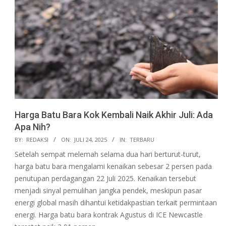
Harga Batu Bara Kok Kembali Naik Akhir Juli: Ada
Apa Nih?
2025-
BY:
REDAKSI
ON:
JULI 24, 2025
IN:
TERBARU
07-
Setelah sempat melemah selama dua hari berturut-turut,
24
harga batu bara mengalami kenaikan sebesar 2 persen pada
penutupan perdagangan 22 Juli 2025. Kenaikan tersebut
menjadi sinyal pemulihan jangka pendek, meskipun pasar
energi global masih dihantui ketidakpastian terkait permintaan
energi. Harga batu bara kontrak Agustus di ICE Newcastle