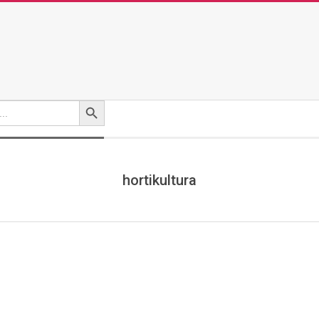
Search Button
hortikultura