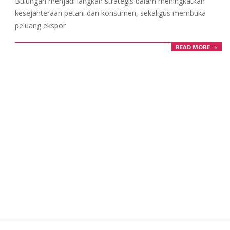
Bulungan menjadi langkah strategis dalam meningkatkan
kesejahteraan petani dan konsumen, sekaligus membuka
peluang ekspor
READ MORE →