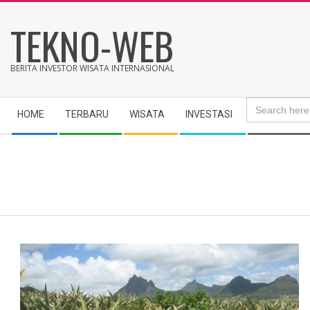
Skip
TEKNO-WEB
to
content
BERITA INVESTOR WISATA INTERNASIONAL
Search
Secondary
for:
HOME
TERBARU
WISATA
INVESTASI
Navigation
Menu