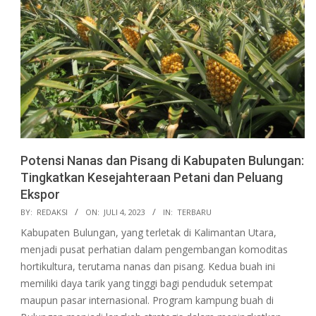
Potensi Nanas dan Pisang di Kabupaten Bulungan:
Tingkatkan Kesejahteraan Petani dan Peluang
Ekspor
2023-
BY:
REDAKSI
ON:
JULI 4, 2023
IN:
TERBARU
07-
Kabupaten Bulungan, yang terletak di Kalimantan Utara,
04
menjadi pusat perhatian dalam pengembangan komoditas
hortikultura, terutama nanas dan pisang. Kedua buah ini
memiliki daya tarik yang tinggi bagi penduduk setempat
maupun pasar internasional. Program kampung buah di