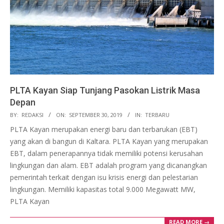
PLTA Kayan Siap Tunjang Pasokan Listrik Masa
Depan
2019-
BY:
REDAKSI
ON:
SEPTEMBER 30, 2019
IN:
TERBARU
09-
PLTA Kayan merupakan energi baru dan terbarukan (EBT)
30
yang akan di bangun di Kaltara. PLTA Kayan yang merupakan
EBT, dalam penerapannya tidak memiliki potensi kerusahan
lingkungan dan alam. EBT adalah program yang dicanangkan
pemerintah terkait dengan isu krisis energi dan pelestarian
lingkungan. Memiliki kapasitas total 9.000 Megawatt MW,
PLTA Kayan
READ MORE →