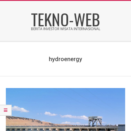
Skip
TEKNO-WEB
to
content
BERITA INVESTOR WISATA INTERNASIONAL
Secondary
Navigation
Menu
hydroenergy