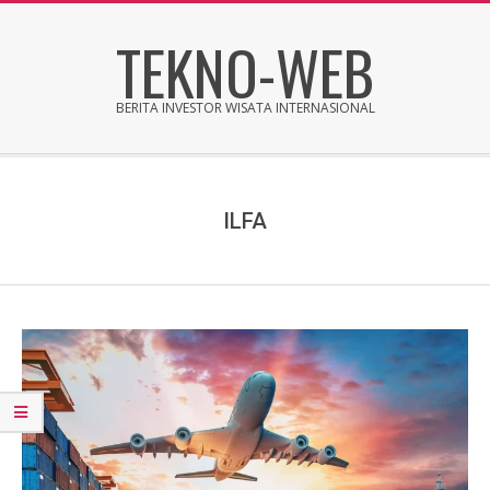
Skip
TEKNO-WEB
to
content
BERITA INVESTOR WISATA INTERNASIONAL
Secondary
Navigation
Menu
ILFA