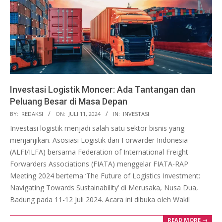
Investasi Logistik Moncer: Ada Tantangan dan
Peluang Besar di Masa Depan
2024-
BY:
REDAKSI
ON:
JULI 11, 2024
IN:
INVESTASI
07-
Investasi logistik menjadi salah satu sektor bisnis yang
11
menjanjikan. Asosiasi Logistik dan Forwarder Indonesia
(ALFI/ILFA) bersama Federation of International Freight
Forwarders Associations (FIATA) menggelar FIATA-RAP
Meeting 2024 bertema ‘The Future of Logistics Investment:
Navigating Towards Sustainability’ di Merusaka, Nusa Dua,
Badung pada 11-12 Juli 2024. Acara ini dibuka oleh Wakil
READ MORE →