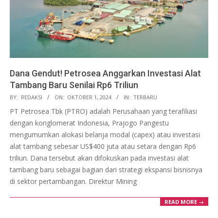
Dana Gendut! Petrosea Anggarkan Investasi Alat
Tambang Baru Senilai Rp6 Triliun
2024-
BY:
REDAKSI
ON:
OKTOBER 1, 2024
IN:
TERBARU
10-
PT Petrosea Tbk (PTRO) adalah Perusahaan yang terafiliasi
01
dengan konglomerat Indonesia, Prajogo Pangestu
mengumumkan alokasi belanja modal (capex) atau investasi
alat tambang sebesar US$400 juta atau setara dengan Rp6
triliun. Dana tersebut akan difokuskan pada investasi alat
tambang baru sebagai bagian dari strategi ekspansi bisnisnya
di sektor pertambangan. Direktur Mining
READ MORE →