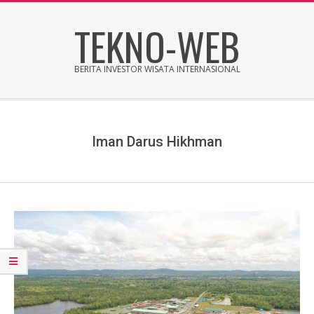
Skip
TEKNO-WEB
to
content
BERITA INVESTOR WISATA INTERNASIONAL
Secondary
Navigation
Menu
Iman Darus Hikhman