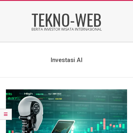
Skip
TEKNO-WEB
to
content
BERITA INVESTOR WISATA INTERNASIONAL
Secondary
Navigation
Menu
Investasi AI