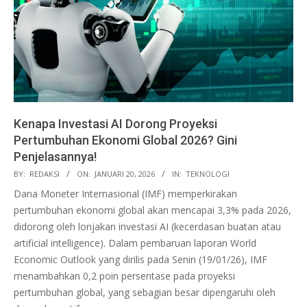
Kenapa Investasi AI Dorong Proyeksi
Pertumbuhan Ekonomi Global 2026? Gini
Penjelasannya!
2026-
BY:
REDAKSI
ON:
JANUARI 20, 2026
IN:
TEKNOLOGI
01-
Dana Moneter Internasional (IMF) memperkirakan
20
pertumbuhan ekonomi global akan mencapai 3,3% pada 2026,
didorong oleh lonjakan investasi AI (kecerdasan buatan atau
artificial intelligence). Dalam pembaruan laporan World
Economic Outlook yang dirilis pada Senin (19/01/26), IMF
menambahkan 0,2 poin persentase pada proyeksi
pertumbuhan global, yang sebagian besar dipengaruhi oleh