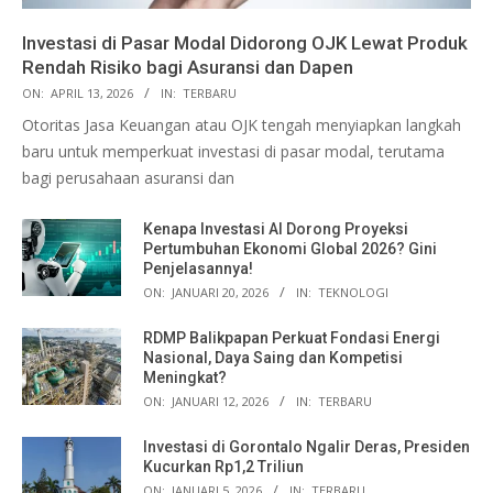
Investasi di Pasar Modal Didorong OJK Lewat Produk
Rendah Risiko bagi Asuransi dan Dapen
ON:
APRIL 13, 2026
IN:
TERBARU
Otoritas Jasa Keuangan atau OJK tengah menyiapkan langkah
baru untuk memperkuat investasi di pasar modal, terutama
bagi perusahaan asuransi dan
Kenapa Investasi AI Dorong Proyeksi
Pertumbuhan Ekonomi Global 2026? Gini
Penjelasannya!
ON:
JANUARI 20, 2026
IN:
TEKNOLOGI
RDMP Balikpapan Perkuat Fondasi Energi
Nasional, Daya Saing dan Kompetisi
Meningkat?
ON:
JANUARI 12, 2026
IN:
TERBARU
Investasi di Gorontalo Ngalir Deras, Presiden
Kucurkan Rp1,2 Triliun
ON:
JANUARI 5, 2026
IN:
TERBARU