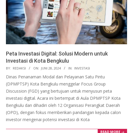
Peta Investasi Digital: Solusi Modern untuk
Investasi di Kota Bengkulu
2024-
BY:
REDAKSI
ON:
JUNI 28, 2024
IN:
INVESTASI
06-
Dinas Penanaman Modal dan Pelayanan Satu Pintu
28
(DPMPTSP) Kota Bengkulu menggelar Focus Group
Discussion (FGD) yang bertujuan untuk menyusun peta
investasi digital. Acara ini bertempat di Aula DPMPTSP Kota
Bengkulu dan dihadiri oleh 12 Organisasi Perangkat Daerah
(OPD), dengan fokus memberikan pandangan kepada calon
investor mengenai potensi investasi di Kota
READ MORE →