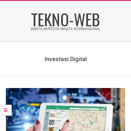
Skip
TEKNO-WEB
to
content
BERITA INVESTOR WISATA INTERNASIONAL
Secondary
Navigation
Menu
Investasi Digital