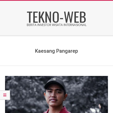
Skip
TEKNO-WEB
to
content
BERITA INVESTOR WISATA INTERNASIONAL
Secondary
Navigation
Menu
Kaesang Pangarep