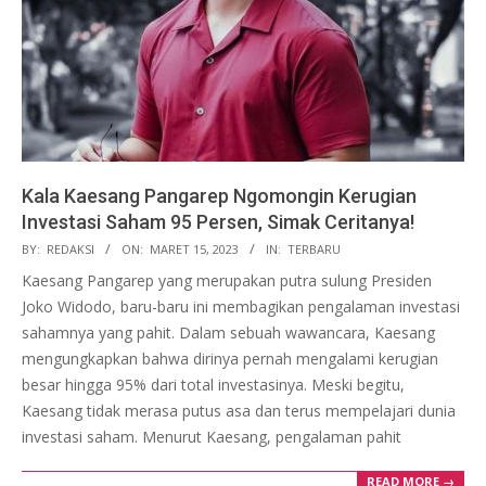
Kala Kaesang Pangarep Ngomongin Kerugian
Investasi Saham 95 Persen, Simak Ceritanya!
2023-
BY:
REDAKSI
ON:
MARET 15, 2023
IN:
TERBARU
03-
Kaesang Pangarep yang merupakan putra sulung Presiden
15
Joko Widodo, baru-baru ini membagikan pengalaman investasi
sahamnya yang pahit. Dalam sebuah wawancara, Kaesang
mengungkapkan bahwa dirinya pernah mengalami kerugian
besar hingga 95% dari total investasinya. Meski begitu,
Kaesang tidak merasa putus asa dan terus mempelajari dunia
investasi saham. Menurut Kaesang, pengalaman pahit
READ MORE →