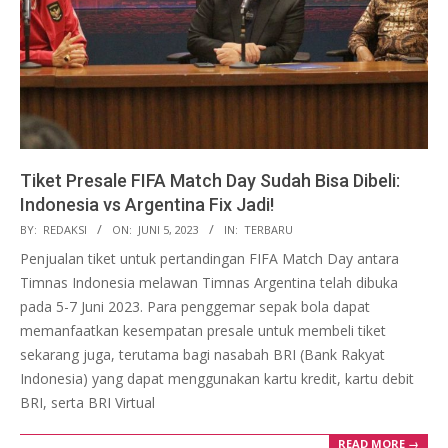
Tiket Presale FIFA Match Day Sudah Bisa Dibeli:
Indonesia vs Argentina Fix Jadi!
2023-
BY:
REDAKSI
ON:
JUNI 5, 2023
IN:
TERBARU
06-
Penjualan tiket untuk pertandingan FIFA Match Day antara
05
Timnas Indonesia melawan Timnas Argentina telah dibuka
pada 5-7 Juni 2023. Para penggemar sepak bola dapat
memanfaatkan kesempatan presale untuk membeli tiket
sekarang juga, terutama bagi nasabah BRI (Bank Rakyat
Indonesia) yang dapat menggunakan kartu kredit, kartu debit
BRI, serta BRI Virtual
READ MORE →