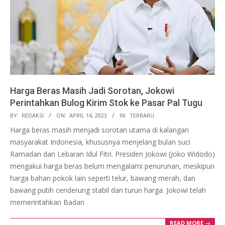
Harga Beras Masih Jadi Sorotan, Jokowi
Perintahkan Bulog Kirim Stok ke Pasar Pal Tugu
2023-
BY:
REDAKSI
ON:
APRIL 14, 2023
IN:
TERBARU
04-
Harga beras masih menjadi sorotan utama di kalangan
14
masyarakat Indonesia, khususnya menjelang bulan suci
Ramadan dan Lebaran Idul Fitri. Presiden Jokowi (Joko Widodo)
mengakui harga beras belum mengalami penurunan, meskipun
harga bahan pokok lain seperti telur, bawang merah, dan
bawang putih cenderung stabil dan turun harga. Jokowi telah
memerintahkan Badan
READ MORE →