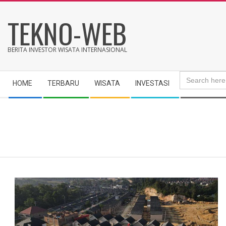
Skip
TEKNO-WEB
to
content
BERITA INVESTOR WISATA INTERNASIONAL
Search
Secondary
for:
HOME
TERBARU
WISATA
INVESTASI
Navigation
Menu