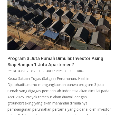
Program 3 Juta Rumah Dimulai: Investor Asing
Siap Bangun 1 Juta Apartemen?
2025-
BY:
REDAKSI
ON:
FEBRUARI 27, 2025
IN:
TERBARU
02-
Ketua Satuan Tugas (Satgas) Perumahan, Hashim
27
Djojohadikusumo mengungkapkan bahwa program 3 juta
rumah yang digagas pemerintah Indonesia akan dimulai pada
April 2025. Proyek tersebut akan diawali dengan
groundbreaking yang akan menandai dimulainya
pembangunan perumahan pertama yang didanai oleh investor