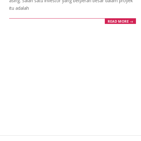
asing. Salah satu investor yang berperan besar dalam proyek
itu adalah
READ MORE →