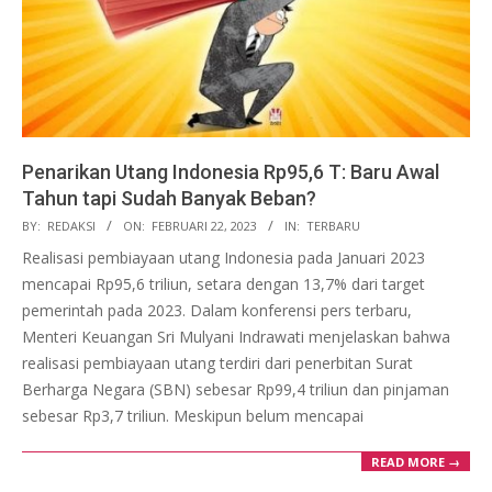
Penarikan Utang Indonesia Rp95,6 T: Baru Awal
Tahun tapi Sudah Banyak Beban?
2023-
BY:
REDAKSI
ON:
FEBRUARI 22, 2023
IN:
TERBARU
02-
Realisasi pembiayaan utang Indonesia pada Januari 2023
22
mencapai Rp95,6 triliun, setara dengan 13,7% dari target
pemerintah pada 2023. Dalam konferensi pers terbaru,
Menteri Keuangan Sri Mulyani Indrawati menjelaskan bahwa
realisasi pembiayaan utang terdiri dari penerbitan Surat
Berharga Negara (SBN) sebesar Rp99,4 triliun dan pinjaman
sebesar Rp3,7 triliun. Meskipun belum mencapai
READ MORE →