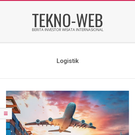
Skip
TEKNO-WEB
to
content
BERITA INVESTOR WISATA INTERNASIONAL
Secondary
Navigation
Menu
Logistik