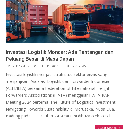
Investasi Logistik Moncer: Ada Tantangan dan
Peluang Besar di Masa Depan
2024-
BY:
REDAKSI
ON:
JULI 11, 2024
IN:
INVESTASI
07-
Investasi logistik menjadi salah satu sektor bisnis yang
11
menjanjikan. Asosiasi Logistik dan Forwarder Indonesia
(ALFI/ILFA) bersama Federation of International Freight
Forwarders Associations (FIATA) menggelar FIATA-RAP
Meeting 2024 bertema ‘The Future of Logistics Investment:
Navigating Towards Sustainability’ di Merusaka, Nusa Dua,
Badung pada 11-12 Juli 2024. Acara ini dibuka oleh Wakil
READ MORE →