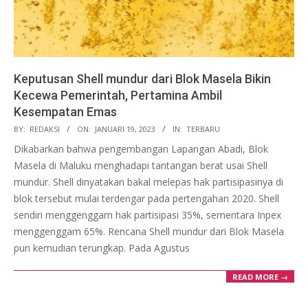
Keputusan Shell mundur dari Blok Masela Bikin
Kecewa Pemerintah, Pertamina Ambil
Kesempatan Emas
2023-
BY:
REDAKSI
ON:
JANUARI 19, 2023
IN:
TERBARU
01-
Dikabarkan bahwa pengembangan Lapangan Abadi, Blok
19
Masela di Maluku menghadapi tantangan berat usai Shell
mundur. Shell dinyatakan bakal melepas hak partisipasinya di
blok tersebut mulai terdengar pada pertengahan 2020. Shell
sendiri menggenggam hak partisipasi 35%, sementara Inpex
menggenggam 65%. Rencana Shell mundur dari Blok Masela
pun kemudian terungkap. Pada Agustus
READ MORE →