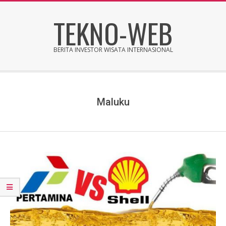
Skip
TEKNO-WEB
to
content
BERITA INVESTOR WISATA INTERNASIONAL
Secondary
Navigation
Menu
Maluku