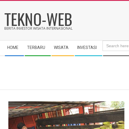
Skip
TEKNO-WEB
to
content
BERITA INVESTOR WISATA INTERNASIONAL
Search
Secondary
for:
HOME
TERBARU
WISATA
INVESTASI
Navigation
Menu