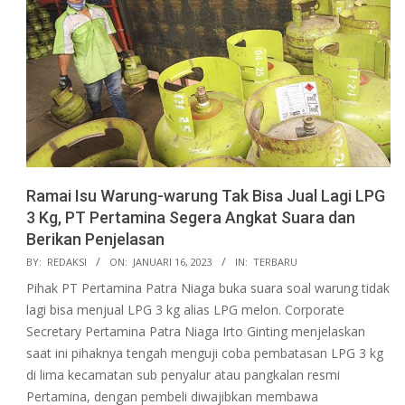
Ramai Isu Warung-warung Tak Bisa Jual Lagi LPG
3 Kg, PT Pertamina Segera Angkat Suara dan
Berikan Penjelasan
2023-
BY:
REDAKSI
ON:
JANUARI 16, 2023
IN:
TERBARU
01-
Pihak PT Pertamina Patra Niaga buka suara soal warung tidak
16
lagi bisa menjual LPG 3 kg alias LPG melon. Corporate
Secretary Pertamina Patra Niaga Irto Ginting menjelaskan
saat ini pihaknya tengah menguji coba pembatasan LPG 3 kg
di lima kecamatan sub penyalur atau pangkalan resmi
Pertamina, dengan pembeli diwajibkan membawa