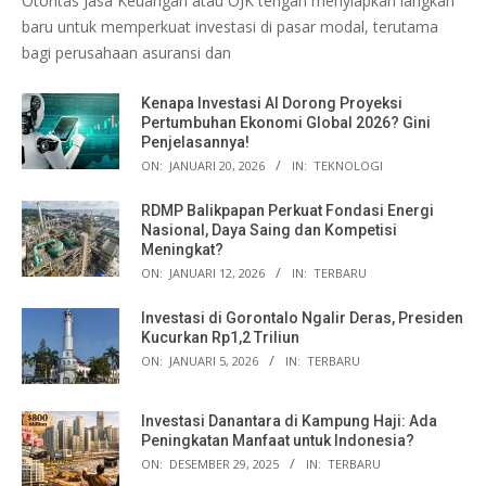
Otoritas Jasa Keuangan atau OJK tengah menyiapkan langkah
baru untuk memperkuat investasi di pasar modal, terutama
bagi perusahaan asuransi dan
Kenapa Investasi AI Dorong Proyeksi
Pertumbuhan Ekonomi Global 2026? Gini
Penjelasannya!
ON:
JANUARI 20, 2026
IN:
TEKNOLOGI
RDMP Balikpapan Perkuat Fondasi Energi
Nasional, Daya Saing dan Kompetisi
Meningkat?
ON:
JANUARI 12, 2026
IN:
TERBARU
Investasi di Gorontalo Ngalir Deras, Presiden
Kucurkan Rp1,2 Triliun
ON:
JANUARI 5, 2026
IN:
TERBARU
Investasi Danantara di Kampung Haji: Ada
Peningkatan Manfaat untuk Indonesia?
ON:
DESEMBER 29, 2025
IN:
TERBARU