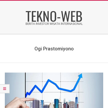
Skip
TEKNO-WEB
to
content
BERITA INVESTOR WISATA INTERNASIONAL
Secondary
Navigation
Menu
Ogi Prastomiyono