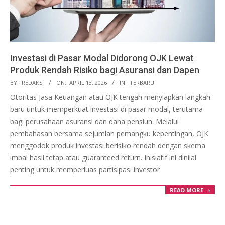
Investasi di Pasar Modal Didorong OJK Lewat
Produk Rendah Risiko bagi Asuransi dan Dapen
2026-
BY:
REDAKSI
ON:
APRIL 13, 2026
IN:
TERBARU
04-
Otoritas Jasa Keuangan atau OJK tengah menyiapkan langkah
13
baru untuk memperkuat investasi di pasar modal, terutama
bagi perusahaan asuransi dan dana pensiun. Melalui
pembahasan bersama sejumlah pemangku kepentingan, OJK
menggodok produk investasi berisiko rendah dengan skema
imbal hasil tetap atau guaranteed return. Inisiatif ini dinilai
penting untuk memperluas partisipasi investor
READ MORE →