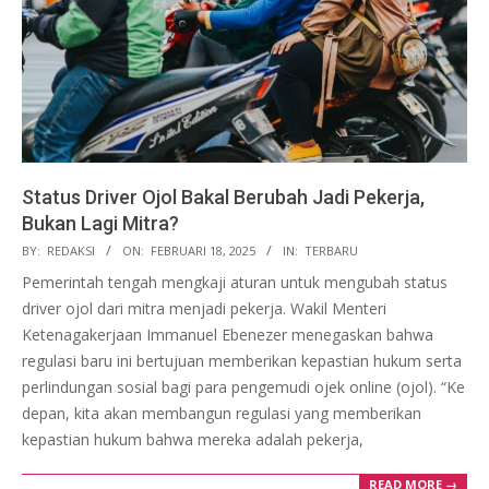
Status Driver Ojol Bakal Berubah Jadi Pekerja,
Bukan Lagi Mitra?
2025-
BY:
REDAKSI
ON:
FEBRUARI 18, 2025
IN:
TERBARU
02-
Pemerintah tengah mengkaji aturan untuk mengubah status
18
driver ojol dari mitra menjadi pekerja. Wakil Menteri
Ketenagakerjaan Immanuel Ebenezer menegaskan bahwa
regulasi baru ini bertujuan memberikan kepastian hukum serta
perlindungan sosial bagi para pengemudi ojek online (ojol). “Ke
depan, kita akan membangun regulasi yang memberikan
kepastian hukum bahwa mereka adalah pekerja,
READ MORE →