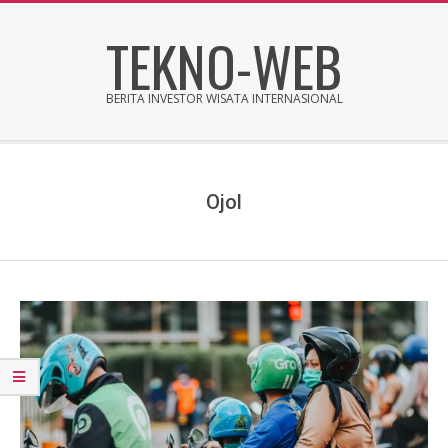
Skip
TEKNO-WEB
to
content
BERITA INVESTOR WISATA INTERNASIONAL
Secondary
Navigation
Menu
Ojol