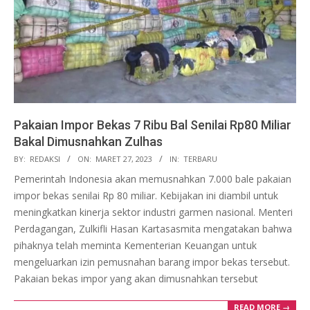
Pakaian Impor Bekas 7 Ribu Bal Senilai Rp80 Miliar
Bakal Dimusnahkan Zulhas
2023-
BY:
REDAKSI
ON:
MARET 27, 2023
IN:
TERBARU
03-
Pemerintah Indonesia akan memusnahkan 7.000 bale pakaian
27
impor bekas senilai Rp 80 miliar. Kebijakan ini diambil untuk
meningkatkan kinerja sektor industri garmen nasional. Menteri
Perdagangan, Zulkifli Hasan Kartasasmita mengatakan bahwa
pihaknya telah meminta Kementerian Keuangan untuk
mengeluarkan izin pemusnahan barang impor bekas tersebut.
Pakaian bekas impor yang akan dimusnahkan tersebut
READ MORE →