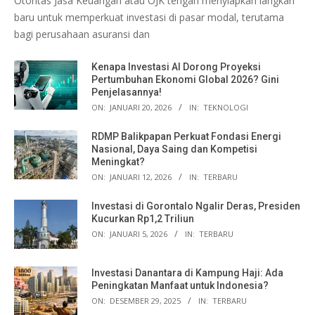
Otoritas Jasa Keuangan atau OJK tengah menyiapkan langkah
baru untuk memperkuat investasi di pasar modal, terutama
bagi perusahaan asuransi dan
Kenapa Investasi AI Dorong Proyeksi
Pertumbuhan Ekonomi Global 2026? Gini
Penjelasannya!
ON:
JANUARI 20, 2026
IN:
TEKNOLOGI
RDMP Balikpapan Perkuat Fondasi Energi
Nasional, Daya Saing dan Kompetisi
Meningkat?
ON:
JANUARI 12, 2026
IN:
TERBARU
Investasi di Gorontalo Ngalir Deras, Presiden
Kucurkan Rp1,2 Triliun
ON:
JANUARI 5, 2026
IN:
TERBARU
Investasi Danantara di Kampung Haji: Ada
Peningkatan Manfaat untuk Indonesia?
ON:
DESEMBER 29, 2025
IN:
TERBARU