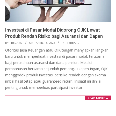
Investasi di Pasar Modal Didorong OJK Lewat
Produk Rendah Risiko bagi Asuransi dan Dapen
2026-
BY:
REDAKSI
ON:
APRIL 13, 2026
IN:
TERBARU
04-
Otoritas Jasa Keuangan atau OJK tengah menyiapkan langkah
13
baru untuk memperkuat investasi di pasar modal, terutama
bagi perusahaan asuransi dan dana pensiun. Melalui
pembahasan bersama sejumlah pemangku kepentingan, OJK
menggodok produk investasi berisiko rendah dengan skema
imbal hasil tetap atau guaranteed return. Inisiatif ini dinilai
penting untuk memperluas partisipasi investor
READ MORE →