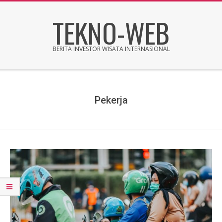
Skip
TEKNO-WEB
to
content
BERITA INVESTOR WISATA INTERNASIONAL
Secondary
Navigation
Menu
Pekerja