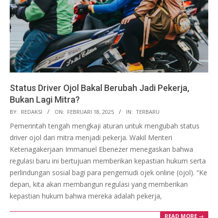
Status Driver Ojol Bakal Berubah Jadi Pekerja,
Bukan Lagi Mitra?
2025-
BY:
REDAKSI
ON:
FEBRUARI 18, 2025
IN:
TERBARU
02-
Pemerintah tengah mengkaji aturan untuk mengubah status
18
driver ojol dari mitra menjadi pekerja. Wakil Menteri
Ketenagakerjaan Immanuel Ebenezer menegaskan bahwa
regulasi baru ini bertujuan memberikan kepastian hukum serta
perlindungan sosial bagi para pengemudi ojek online (ojol). “Ke
depan, kita akan membangun regulasi yang memberikan
kepastian hukum bahwa mereka adalah pekerja,
READ MORE →