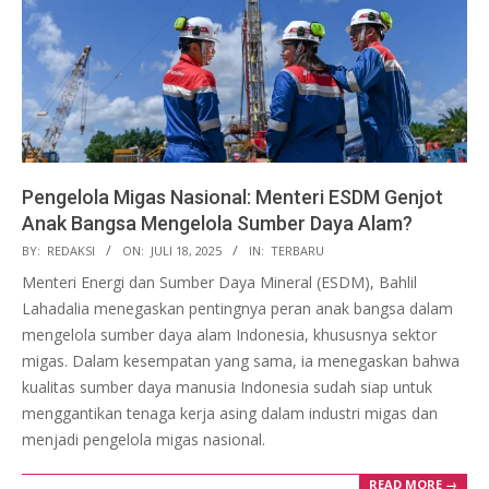
Pengelola Migas Nasional: Menteri ESDM Genjot
Anak Bangsa Mengelola Sumber Daya Alam?
2025-
BY:
REDAKSI
ON:
JULI 18, 2025
IN:
TERBARU
07-
Menteri Energi dan Sumber Daya Mineral (ESDM), Bahlil
18
Lahadalia menegaskan pentingnya peran anak bangsa dalam
mengelola sumber daya alam Indonesia, khususnya sektor
migas. Dalam kesempatan yang sama, ia menegaskan bahwa
kualitas sumber daya manusia Indonesia sudah siap untuk
menggantikan tenaga kerja asing dalam industri migas dan
menjadi pengelola migas nasional.
READ MORE →