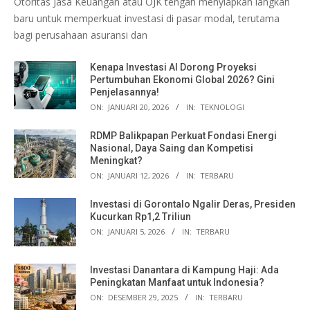
Otoritas Jasa Keuangan atau OJK tengah menyiapkan langkah
baru untuk memperkuat investasi di pasar modal, terutama
bagi perusahaan asuransi dan
Kenapa Investasi AI Dorong Proyeksi
Pertumbuhan Ekonomi Global 2026? Gini
Penjelasannya!
ON:
JANUARI 20, 2026
IN:
TEKNOLOGI
RDMP Balikpapan Perkuat Fondasi Energi
Nasional, Daya Saing dan Kompetisi
Meningkat?
ON:
JANUARI 12, 2026
IN:
TERBARU
Investasi di Gorontalo Ngalir Deras, Presiden
Kucurkan Rp1,2 Triliun
ON:
JANUARI 5, 2026
IN:
TERBARU
Investasi Danantara di Kampung Haji: Ada
Peningkatan Manfaat untuk Indonesia?
ON:
DESEMBER 29, 2025
IN:
TERBARU