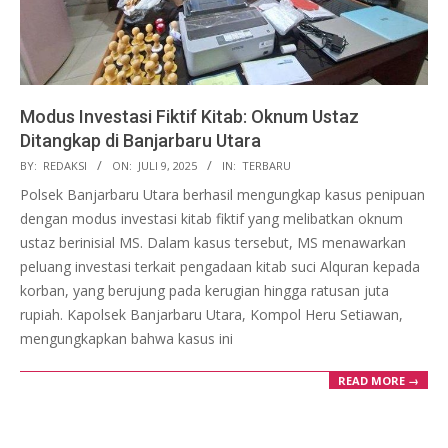
Modus Investasi Fiktif Kitab: Oknum Ustaz
Ditangkap di Banjarbaru Utara
2025-
BY:
REDAKSI
ON:
JULI 9, 2025
IN:
TERBARU
07-
Polsek Banjarbaru Utara berhasil mengungkap kasus penipuan
09
dengan modus investasi kitab fiktif yang melibatkan oknum
ustaz berinisial MS. Dalam kasus tersebut, MS menawarkan
peluang investasi terkait pengadaan kitab suci Alquran kepada
korban, yang berujung pada kerugian hingga ratusan juta
rupiah. Kapolsek Banjarbaru Utara, Kompol Heru Setiawan,
mengungkapkan bahwa kasus ini
READ MORE →