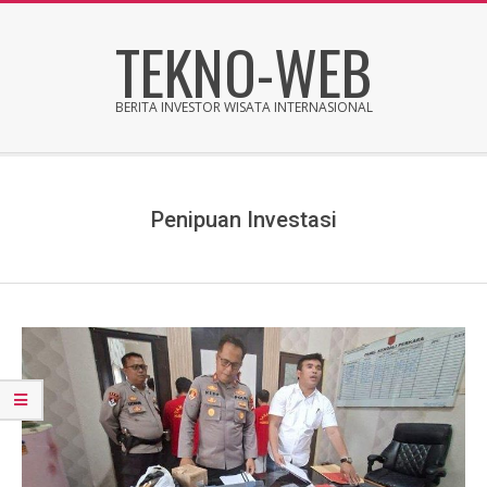
Skip
TEKNO-WEB
to
content
BERITA INVESTOR WISATA INTERNASIONAL
Secondary
Navigation
Menu
Penipuan Investasi